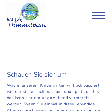
Kita Neugraben-Fischbek
Kita Volksdorf
Kita
Kita
Konzept
Konzept
Freie Plätze
Kita-Plätze
News & Termine
News & Termine
Kontakt
Kontakt
Schauen Sie sich um
Downloads
Downloads
Was in unserem Kindergarten wirklich passiert,
wie die Kinder lachen, toben und spielen, alles
das kann hier nur unzureichend vermittelt
werden. Wenn Sie einmal in diese lebendige
Atmosphäre hineinschnuppern wollen, sind Sie