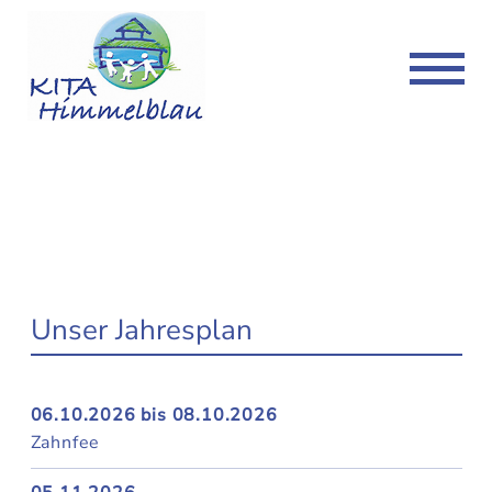
Kita Duvenstedt
Kita Volksdorf
Kita
Kita
Konzept
Konzept
Freie Plätze
Freie Plätze
News & Termine
News & Termine
Kontakt
Kontakt
Unser Jahresplan
Downloads
Downloads
06.10.2026 bis 08.10.2026
Zahnfee